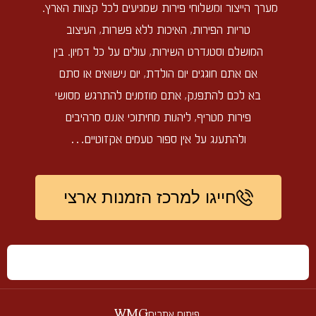
מערך הייצור ומשלוחי פירות שמגיעים לכל קצוות הארץ.
טריות הפירות, האיכות ללא פשרות, העיצוב
המושלם וסטנדרט השירות, עולים על כל דמיון. בין
אם אתם חוגגים יום הולדת, יום נישואים או סתם
בא לכם להתפנק, אתם מוזמנים להתרגש מסושי
פירות מטריף, ליהנות מחיתוכי אננס מרהיבים
ולהתענג על אין ספור טעמים אקזוטיים…
חייגו למרכז הזמנות ארצי
פיתוח אתרים
WMG