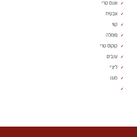
אננס טרי
אבטיח
קווי
פומלה
קוקוס טרי
ענבים
ליצ'י
מנגו