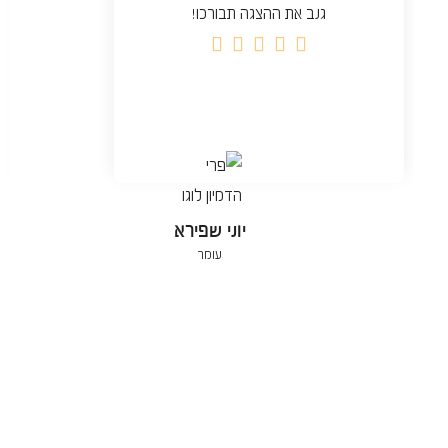
גנב את ההצגה תבורכו!





יוני שפירא
עומר