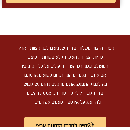
מערך הייצור ומשלוחי פירות שמגיעים לכל קצוות הארץ.
טריות הפירות, האיכות ללא פשרות, העיצוב
המושלם וסטנדרט השירות, עולים על כל דמיון. בין
אם אתם חוגגים יום הולדת, יום נישואים או סתם
בא לכם להתפנק, אתם מוזמנים להתרגש מסושי
פירות מטריף, ליהנות מחיתוכי אננס מרהיבים
ולהתענג על אין ספור טעמים אקזוטיים…
חייגו למרכז הזמנות ארצי