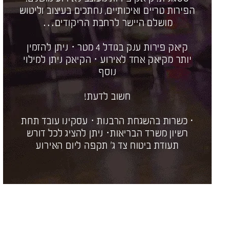
הפירות טריים ואיכותיים, נחתכים בעיצוב וליטוש
מושלם היישר לרחבת הריקודים…
קיאק פירות ענק בגודל 4 מטר · ניתן להזמין
יותר מקיאק אחד לאירוע · הקיאק ניתן למילוי
נוסף
חשוב לדעת!
· כשרות בהשגחת הרבנות · עסקינו עובד תחת
רשיון משרד הבריאות· ניתן להציג לכל דורש
תעודת ביטוח צד ג' תקפה ליום האירוע