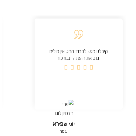
קיבלנו מגש לכבוד החג, אין מילים
גנב את ההצגה תבורכו!





יוני שפירא
עומר