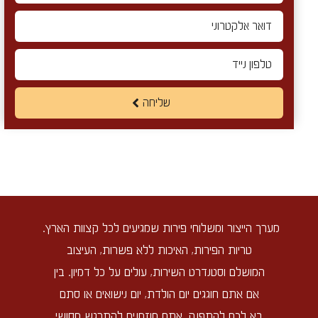
שליחה
מערך הייצור ומשלוחי פירות שמגיעים לכל קצוות הארץ.
טריות הפירות, האיכות ללא פשרות, העיצוב
המושלם וסטנדרט השירות, עולים על כל דמיון. בין
אם אתם חוגגים יום הולדת, יום נישואים או סתם
בא לכם להתפנק, אתם מוזמנים להתרגש מסושי