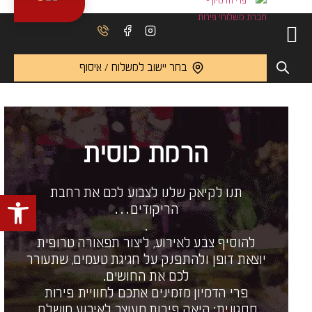
בחר יישוב למשלוח / איסוף
הרמת כוסית
תנו לקיאק שלנו לצבוע לכם את רחבת
פתח 
הריקודים…
.
להוסיף צבע לאירוע, ליצור תפאורה טרופית
יוצאת דופן ולהתפנק על חגיגת טעמים, שתעורר
לכם את החושים.
פרי הדמיון מזמינים אתכם לחוויית פירות
ססגונית: קיאק פירות מעוצב לאירוע מושלם.