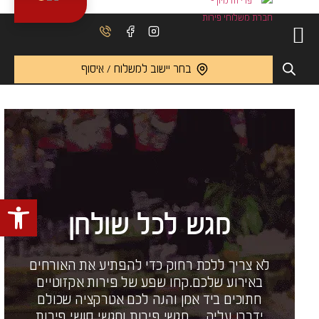
בחר יישוב למשלוח / איסוף
פתח 
מגש לכל שולחן
לא צריך ללכת רחוק כדי להפתיע את האורחים
באירוע שלכם.קחו שפע של פירות אקזוטיים
חתוכים ביד אמן והנה לכם אטרקציה שכולם
ידברו עליה…מגשי פירות ומגשי סושי פירות