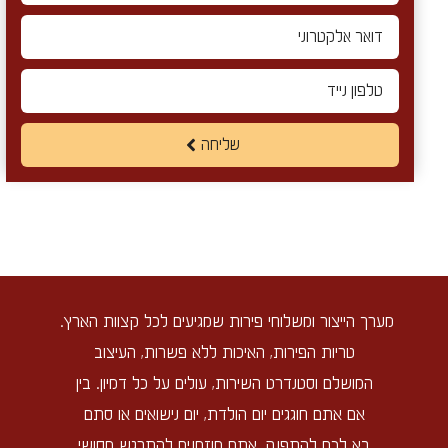
שליחה
מערך הייצור ומשלוחי פירות שמגיעים לכל קצוות הארץ.
טריות הפירות, האיכות ללא פשרות, העיצוב
המושלם וסטנדרט השירות, עולים על כל דמיון. בין
אם אתם חוגגים יום הולדת, יום נישואים או סתם
בא לכם להתפנק, אתם מוזמנים להתרגש מסושי