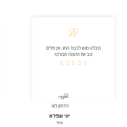
קיבלנו מגש לכבוד החג, אין מילים
גנב את ההצגה תבורכו!





יוני שפירא
עומר