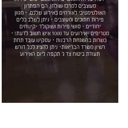
מעוצבים למרכז שולחן, הם הפתרון
האולטימטיבי לאורחים באירוע שלכם. · מגוון
פירות חתוכים ומעוצבים · ניתן לשלב כלים
יחודיים · סושי פירות ושוקולד ·קינוחים
מטריפים ·אירועים עד 1000 איש חשוב לדעת! ·
כשרות בהשגחת הרבנות · עסקינו עובד תחת
רשיון משרד הבריאות· ניתן להציג לכל דורש
תעודת ביטוח צד ג' תקפה ליום האירוע