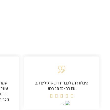
קיבלנו מגש לכבוד החג, אין מילים גנב
אושרי
את ההצגה תבורכו!
עשיר 
ברמות





הבר הי