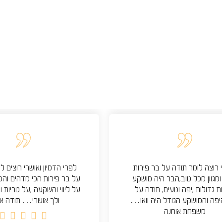
 רוצה לומר תודה על בר פירות
לפרי הדמיון ואושרי רוצים ל
ומגוון מכל טוב,הבר היה מושקע
על בר פירות הכי מדהים והכ
 גדולות ,יפה וטעים, תודה על
על ליווי והשקעה ,על טריות ו
פה והמושקע הגודל היה וואו…
ולך אושרי… תודה אי
משפחת אוחנה




