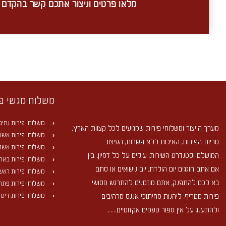
מלאו פרטים וניצור אתכם קשר בהקדם
משלוח מגשי פ
משלוחי פירות נתיב
מערך הייצור ומשלוחי פירות שמגיעים לכל קצוות הארץ.
משלוחי פירות אשקל
טריות הפירות, האיכות ללא פשרות, העיצוב
משלוחי פירות אשד
המושלם וסטנדרט השירות, עולים על כל דמיון. בין
משלוחי פירות באר
אם אתם חוגגים יום הולדת, יום נישואים או סתם
משלוחי פירות ראשון
בא לכם להתפנק, אתם מוזמנים להתרגש מסושי
משלוחי פירות פתח
משלוחי פירות דימו
פירות מטריף, ליהנות מחיתוכי אננס מרהיבים
ולהתענג על אין ספור טעמים אקזוטיים…