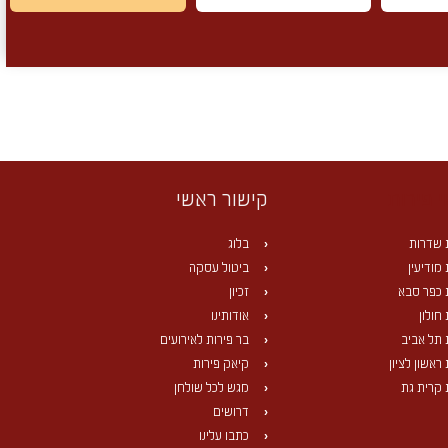
 פירות
קישור ראשי
 שדרות
בלוג
מודיעין
ביטול עסקה
 כפר סבא
זכיון
חולון
אודותינו
 תל אביב
בר פירות לאירועים
ראשון לציון
קיאק פירות
 קרית גת
מגש לכל שולחן
דרושים
כתבו עלינו