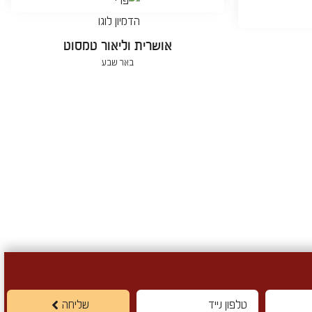
אושרית וליאור טמסוט
באר שבע
שליחה