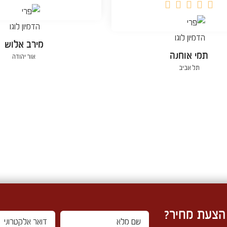





מירב אלוש
תמי אוחנה
אור יהודה
תל אביב
 הצעת מחיר?