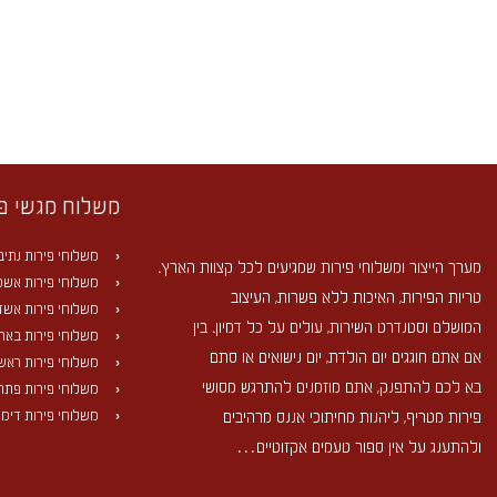
משלוח מגשי פ
משלוחי פירות נתיב
מערך הייצור ומשלוחי פירות שמגיעים לכל קצוות הארץ.
משלוחי פירות אשקל
טריות הפירות, האיכות ללא פשרות, העיצוב
משלוחי פירות אשד
המושלם וסטנדרט השירות, עולים על כל דמיון. בין
משלוחי פירות באר
אם אתם חוגגים יום הולדת, יום נישואים או סתם
משלוחי פירות ראשון
בא לכם להתפנק, אתם מוזמנים להתרגש מסושי
משלוחי פירות פתח
משלוחי פירות דימו
פירות מטריף, ליהנות מחיתוכי אננס מרהיבים
ולהתענג על אין ספור טעמים אקזוטיים…