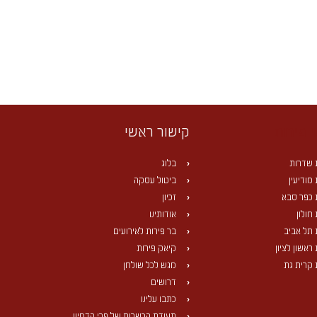
 פירות
קישור ראשי
 שדרות
בלוג
מודיעין
ביטול עסקה
 כפר סבא
זכיון
חולון
אודותינו
 תל אביב
בר פירות לאירועים
ראשון לציון
קיאק פירות
 קרית גת
מגש לכל שולחן
דרושים
כתבו עלינו
תעודת הכשרות של פרי הדמיון