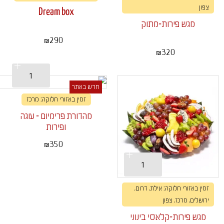
צפון
Dream box
מגש פירות-מתוק
290
₪
320
₪
חדש באתר
זמין באזורי חלוקה: מרכז
מהדורת פרימיום - עוגה
ופירות
350
₪
זמין באזורי חלוקה: אילת, דרום,
ירושלים, מרכז, צפון
מגש פירות-קלאסי בינוני