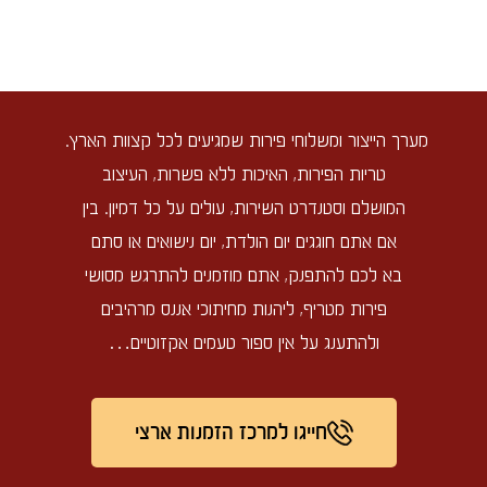
מערך הייצור ומשלוחי פירות שמגיעים לכל קצוות הארץ.
טריות הפירות, האיכות ללא פשרות, העיצוב
המושלם וסטנדרט השירות, עולים על כל דמיון. בין
אם אתם חוגגים יום הולדת, יום נישואים או סתם
בא לכם להתפנק, אתם מוזמנים להתרגש מסושי
פירות מטריף, ליהנות מחיתוכי אננס מרהיבים
ולהתענג על אין ספור טעמים אקזוטיים…
חייגו למרכז הזמנות ארצי