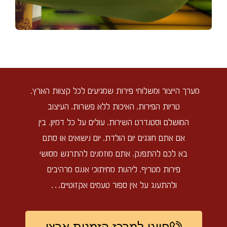
מערך הייצור ומשלוחי פירות שמגיעים לכל קצוות הארץ.
טריות הפירות, האיכות ללא פשרות, העיצוב
המושלם וסטנדרט השירות, עולים על כל דמיון. בין
אם אתם חוגגים יום הולדת, יום נישואים או סתם
בא לכם להתפנק, אתם מוזמנים להתרגש מסושי
פירות מטריף, ליהנות מחיתוכי אננס מרהיבים
ולהתענג על אין ספור טעמים אקזוטיים…
חייגו למרכז הזמנות ארצי