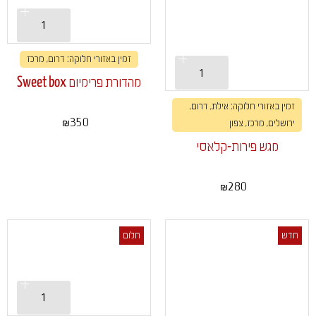
זמין באזורי חלוקה: דרום, מרכז
מהדורת פרימיום Sweet box
זמין באזורי חלוקה: אילת, דרום,
350
ירושלים, מרכז, צפון
₪
מגש פירות-קלאסי
280
₪
חדש
חלום