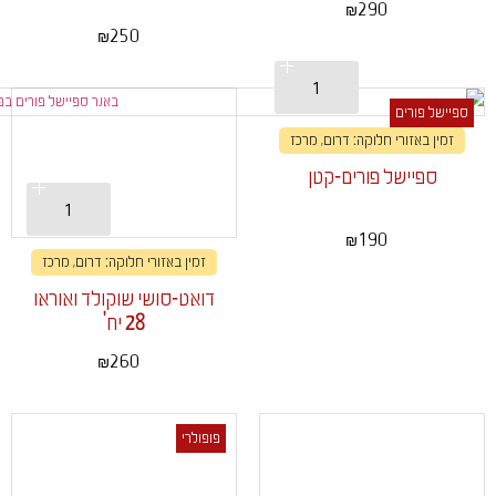
290
₪
250
₪
ספיישל פורים
זמין באזורי חלוקה: דרום, מרכז
ספיישל פורים-קטן
190
₪
זמין באזורי חלוקה: דרום, מרכז
דואט-סושי שוקולד ואוראו
28 יח'
260
₪
פופולרי