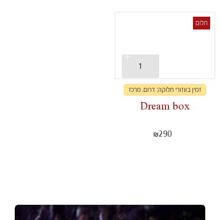
חלום
זמין באזורי חלוקה: דרום, מרכז
Dream box
290
₪