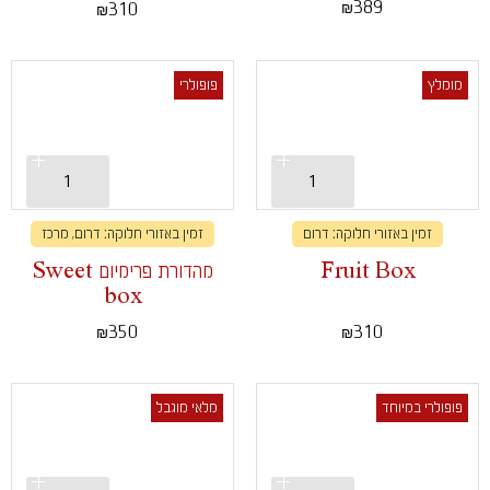
389
310
₪
₪
מומלץ
פופולרי
זמין באזורי חלוקה: דרום
זמין באזורי חלוקה: דרום, מרכז
Fruit Box
מהדורת פרימיום Sweet
box
350
310
₪
₪
פופולרי במיוחד
מלאי מוגבל