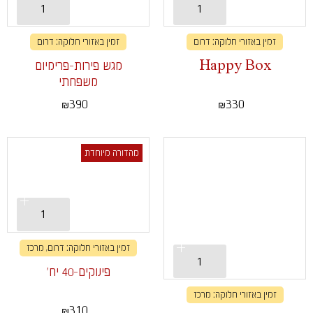
זמין באזורי חלוקה: דרום
זמין באזורי חלוקה: דרום
Happy Box
מגש פירות-פרימיום
משפחתי
330
390
₪
₪
מהדורה מיוחדת
זמין באזורי חלוקה: דרום, מרכז
פינוקים-40 יח'
זמין באזורי חלוקה: מרכז
310
₪