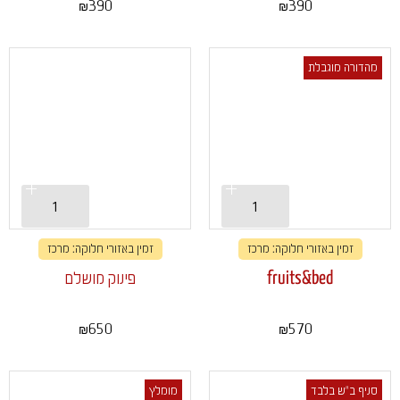
390
390
₪
₪
מהדורה מוגבלת
זמין באזורי חלוקה: מרכז
זמין באזורי חלוקה: מרכז
fruits&bed
פינוק מושלם
650
570
₪
₪
סניף ב"ש בלבד
מומלץ