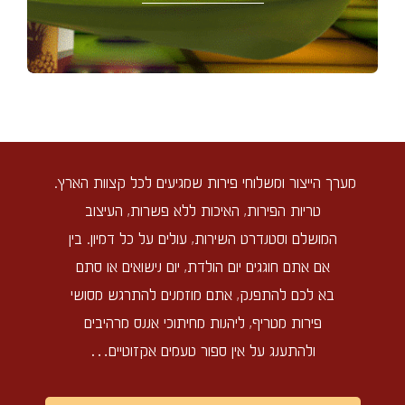
מערך הייצור ומשלוחי פירות שמגיעים לכל קצוות הארץ.
טריות הפירות, האיכות ללא פשרות, העיצוב
המושלם וסטנדרט השירות, עולים על כל דמיון. בין
אם אתם חוגגים יום הולדת, יום נישואים או סתם
בא לכם להתפנק, אתם מוזמנים להתרגש מסושי
פירות מטריף, ליהנות מחיתוכי אננס מרהיבים
ולהתענג על אין ספור טעמים אקזוטיים…