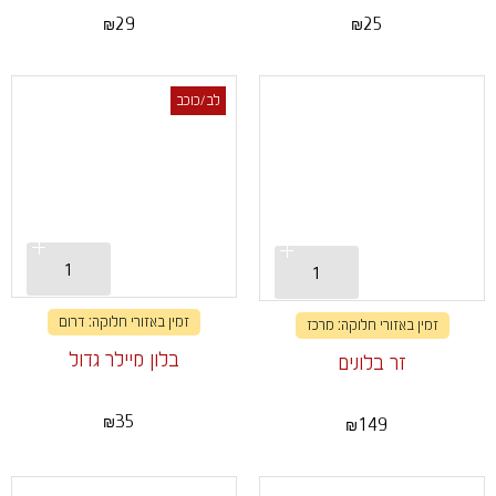
29
25
₪
₪
לב/כוכב
זמין באזורי חלוקה: דרום
זמין באזורי חלוקה: מרכז
בלון מיילר גדול
זר בלונים
35
149
₪
₪