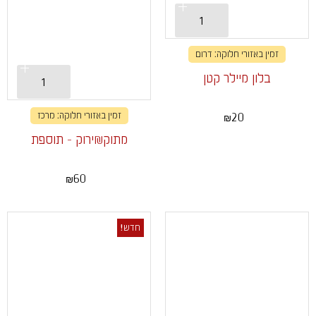
זמין באזורי חלוקה: דרום
בלון מיילר קטן
20
זמין באזורי חלוקה: מרכז
₪
מתוק&ירוק - תוספת
60
₪
חדש!