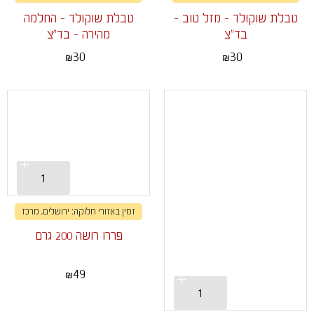
טבלת שוקולד - מזל טוב -
טבלת שוקולד - החלמה
בד"צ
מהירה - בד"צ
30
30
₪
₪
זמין באזורי חלוקה: ירושלים, מרכז
פררו רושה 200 גרם
49
₪