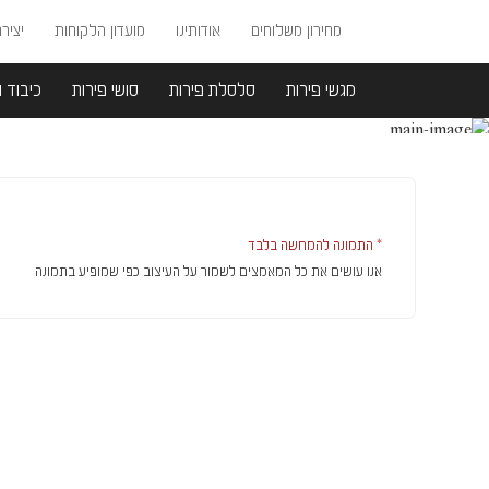
מחירון משלוחים
אודותינו
מועדון הלקוחות
יציר
מגשי פירות
סלסלת פירות
סושי פירות
כיבוד ו
עמוד הבית
/
סלסלת פירות
/ מארז מונדיאל – בירה
* התמונה להמחשה בלבד
אנו עושים את כל המאמצים לשמור על העיצוב כפי שמופיע בתמונה