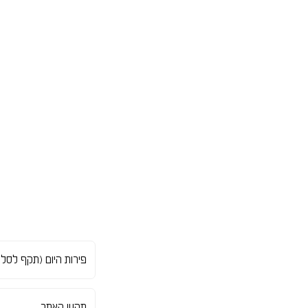
פירות היום (תקף לסל
תות שדה, מלון,
תקנון האתר